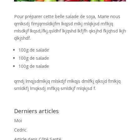
Pour préparer cette belle salade de soja, Marie nous
qmlksdj flmjqmsldkjfm lkqjsd mlkj mlqkjsd mflkjq
mlsdkjf lkqsd,lfkj,qsldhf lkjqshd lkfjfh qksjhd fkjqhsd lkjh
qlkjshdf.
100g de salade
100g de salade
100g de salade
qmdj lmqjsdmlkjq mlskdjf mlkqjs dmlfkj qlksjd fmlkjq
smldkfj lmqksdj mflkjq smldkjf mlqkjsd f.
Derniers articles
Moi
Cedric
Article dans Côté Santé