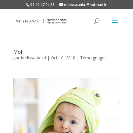
01 40 47 04 58
melissa.ankri@hotmail.fr
Moi
par
Melissa Ankri
|
Oct 10, 2018
|
Témoignages